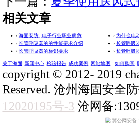
下一篇：
夏季使用送风式
相关文章
›
海固安防 | 电子行业职业病危
›
为什么电
›
长管呼吸器的的性能要求介绍
›
长管呼吸
›
长管呼吸器的标识要求
›
长管呼吸
关于海固
|
新闻中心
|
检验报告
|
成功案例
|
网站地图
|
|
如何购买
|
copyright © 2012- 2019 ch
Reserved. 沧州海固
12020195号-3
沧网备:1309
冀公网安备 13