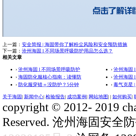
上一篇：
安全简报 | 海固带你了解粉尘风险和安全预防措施
下一篇：
沧州海固 l 不同场景呼吸防护用品怎么选？
相关文章
›
沧州海固 l 不同场景呼吸防护
›
沧州海固 
›
海固防化服核心指南：读懂防
›
沧州海固 
›
防化服穿错＝没防护？5分钟
›
毒气克星 
关于海固
|
新闻中心
|
检验报告
|
成功案例
|
网站地图
|
|
如何购买
|
copyright © 2012- 2019 ch
Reserved. 沧州海固